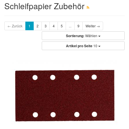
Schleifpapier Zubehör
← Zurück
1
2
3
4
5
...
9
Weiter →
Sortierung:
Wählen
Artikel pro Seite
10