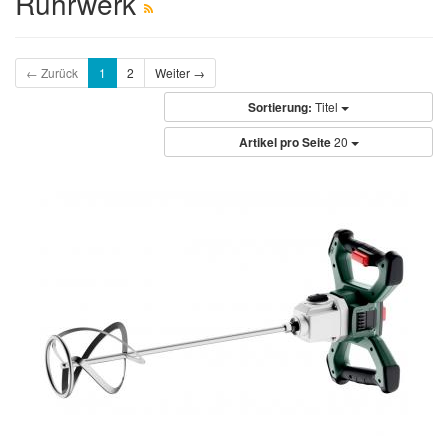
Rührwerk
← Zurück
1
2
Weiter →
Sortierung:
Titel
Artikel pro Seite
20