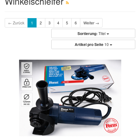
Winkelschleifer
← Zurück
1
2
3
4
5
6
Weiter →
Sortierung:
Titel
Artikel pro Seite
10