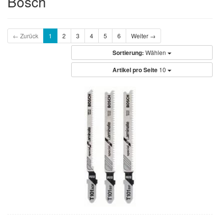
Bosch
← Zurück
1
2
3
4
5
6
Weiter →
Sortierung:
Wählen
Artikel pro Seite
10