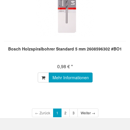
Bosch Holzspiralbohrer Standard 5 mm 2608596302 #BO1
0,98 € *
Mehr Informationen
← Zurück
1
2
3
Weiter →