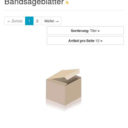
Bandsägeblätter
← Zurück
1
2
Weiter →
Sortierung:
Titel
Artikel pro Seite
10