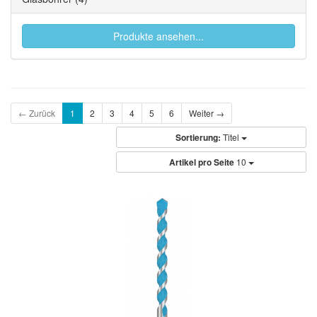
Produkte ansehen...
← Zurück
1
2
3
4
5
6
Weiter →
Sortierung:
Titel
Artikel pro Seite
10