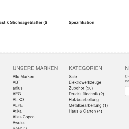
stik Stichsägeblätter (5
Spezifikation
UNSERE MARKEN
KATEGORIEN
N
Alle Marken
Sale
Di
Ih
ABT
Elektrowerkzeuge
adlus
Zubehör (50)
Ne
AEG
Drucklufttechnik (2)
AL-KO
Holzbearbeitung
ALPE
Metallbearbeitung (1)
Atika
Haus & Garten (4)
Atlas Copco
Awelco
BAHCO