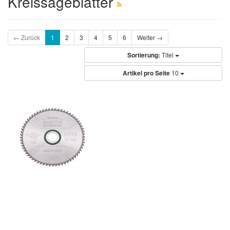
Kreissägeblätter
← Zurück
1
2
3
4
5
6
Weiter →
Sortierung:
Titel
Artikel pro Seite
10