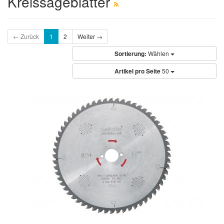
Kreissägeblätter
← Zurück
1
2
Weiter →
Sortierung:
Wählen
Artikel pro Seite
50