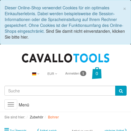
C
×
Dieser Online-Shop verwendet Cookies für ein optimales
Einkaufserlebnis. Dabei werden beispielsweise die Session-
Informationen oder die Spracheinstellung auf Ihrem Rechner
gespeichert. Ohne Cookies ist der Funktionsumfang des Online-
Shops eingeschränkt.
Sind Sie damit nicht einverstanden, klicken
Sie bitte hier.
Anmelden
1
EUR
Menü
Toggle
navigation
Sie sind hier:
Zubehör
Bohrer
Zur Übersicht
Artikel zurück
nächster Artikel