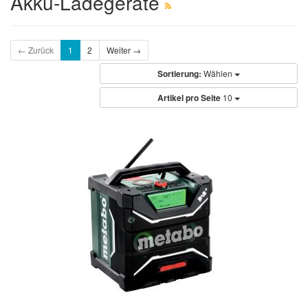
Akku-Ladegeräte
← Zurück
1
2
Weiter →
Sortierung:
Wählen
Artikel pro Seite
10