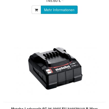
145.60 £ *
Mehr Informationen
Metabo Ladegerät SC 36 230V EU 316078110 B-Ware