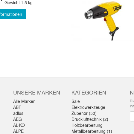
*
Gewicht
1.5 kg
formationen
UNSERE MARKEN
KATEGORIEN
N
Alle Marken
Sale
Di
Ih
ABT
Elektrowerkzeuge
adlus
Zubehör (50)
Ne
AEG
Drucklufttechnik (2)
AL-KO
Holzbearbeitung
ALPE
Metallbearbeitung (1)