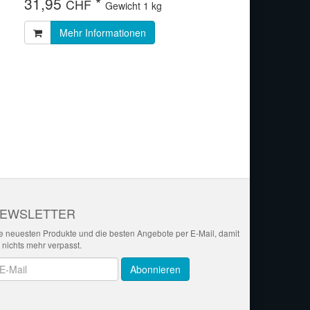
31,95
*
CHF
Gewicht
1 kg
Mehr Informationen
EWSLETTER
e neuesten Produkte und die besten Angebote per E-Mail, damit
r nichts mehr verpasst.
wsletter
Abonnieren