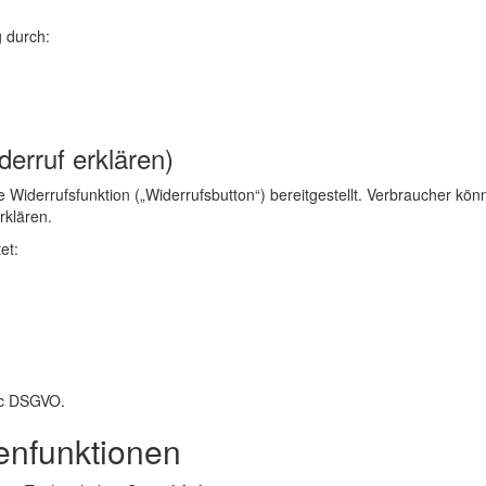
g durch:
derruf erklären
)
Widerrufsfunktion („Widerrufsbutton“) bereitgestellt. Verbraucher kön
rklären.
et:
d c DSGVO.
tenfunktionen