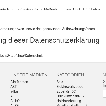
chnische und organisatorische Maßnahmen zum Schutz Ihrer Daten.
erarbeitungszweck sowie den gesetzlichen Aufbewahrungsfristen.
ung dieser Datenschutzerklärung
c-tools24.de/shop/Datenschutz/
UNSERE MARKEN
KATEGORIEN
N
Alle Marken
Sale
Di
Ih
ABT
Elektrowerkzeuge
adlus
Zubehör (50)
Ne
AEG
Drucklufttechnik (2)
AL-KO
Holzbearbeitung
ALPE
Metallbearbeitung (1)