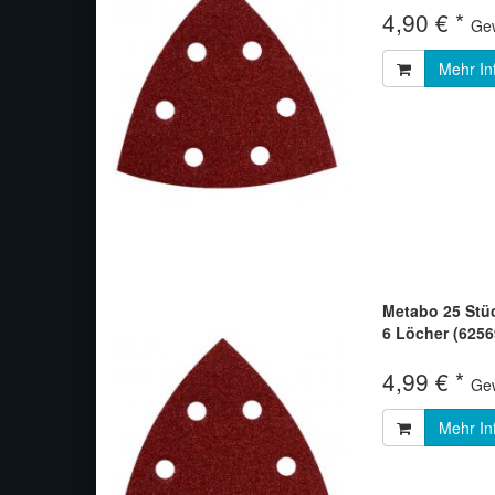
4,90 € *
Gew
Mehr In
Metabo 25 Stüc
6 Löcher (625
4,99 € *
Gew
Mehr In