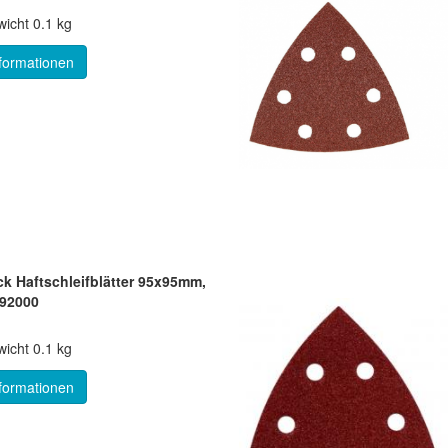
icht
0.1 kg
formationen
k Haftschleifblätter 95x95mm,
692000
icht
0.1 kg
formationen