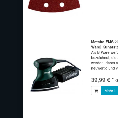
Metabo FMS 200
Ware] Kunststo
Als B-Ware werd
bezeichnet, di
werden, dabei 
neuwertig und vo
39,99 € *
G
Mehr In