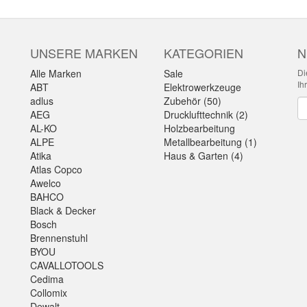
UNSERE MARKEN
KATEGORIEN
N
Alle Marken
Sale
Di
Ih
ABT
Elektrowerkzeuge
adlus
Zubehör (50)
Ne
AEG
Drucklufttechnik (2)
AL-KO
Holzbearbeitung
ALPE
Metallbearbeitung (1)
Atika
Haus & Garten (4)
Atlas Copco
Awelco
BAHCO
Black & Decker
Bosch
Brennenstuhl
BYOU
CAVALLOTOOLS
Cedima
Collomix
Dewalt