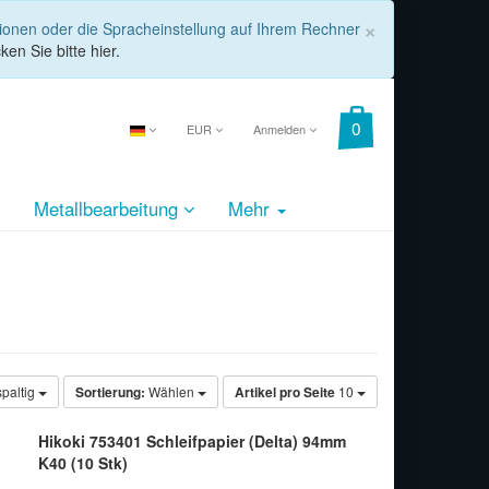
COOKIE_
×
tionen oder die Spracheinstellung auf Ihrem Rechner
ken Sie bitte hier.
EUR
Anmelden
Metallbearbeitung
Mehr
spaltig
Sortierung:
Wählen
Artikel pro Seite
10
Hikoki 753401 Schleifpapier (Delta) 94mm
K40 (10 Stk)