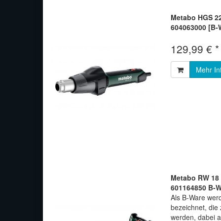
Metabo HGS 22
604063000 [B-
129,99 € *
Mehr In
Metabo RW 18 
601164850 B-W
Als B-Ware werd
bezeichnet, di
werden, dabei 