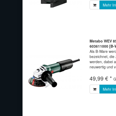
Mehr In
Metabo WEV 85
603611000 [B-
Als B-Ware werd
bezeichnet, di
werden, dabei 
neuwertig und vo
49,99 € *
G
Mehr In