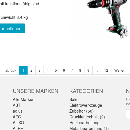
ll funktionsfähig sind.
*
Gewicht
3.4 kg
formationen
← Zurück
1
2
3
4
5
6
7
8
9
...
12
Weiter →
UNSERE MARKEN
KATEGORIEN
N
Alle Marken
Sale
Di
Ih
ABT
Elektrowerkzeuge
adlus
Zubehör (50)
Ne
AEG
Drucklufttechnik (2)
AL-KO
Holzbearbeitung
ALPE
Metallbearbeitung (1)