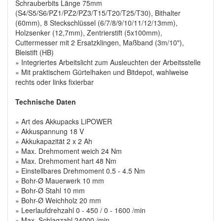
Schrauberbits Länge 75mm
(S4/S5/S6/PZ1/PZ2/PZ3/T15/T20/T25/T30), Bithalter
(60mm), 8 Steckschlüssel (6/7/8/9/10/11/12/13mm),
Holzsenker (12,7mm), Zentrierstift (5x100mm),
Cuttermesser mit 2 Ersatzklingen, Maßband (3m/10"),
Bleistift (HB)
» Integriertes Arbeitslicht zum Ausleuchten der Arbeitsstelle
» Mit praktischem Gürtelhaken und Bitdepot, wahlweise
rechts oder links fixierbar
Technische Daten
» Art des Akkupacks LiPOWER
» Akkuspannung 18 V
» Akkukapazität 2 x 2 Ah
» Max. Drehmoment weich 24 Nm
» Max. Drehmoment hart 48 Nm
» Einstellbares Drehmoment 0.5 - 4.5 Nm
» Bohr-Ø Mauerwerk 10 mm
» Bohr-Ø Stahl 10 mm
» Bohr-Ø Weichholz 20 mm
» Leerlaufdrehzahl 0 - 450 / 0 - 1600 /min
» Max. Schlagzahl 24000 /min