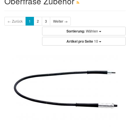
Oberfräse Zubehör
← Zurück
1
2
3
Weiter →
Sortierung:
Wählen
Artikel pro Seite
10