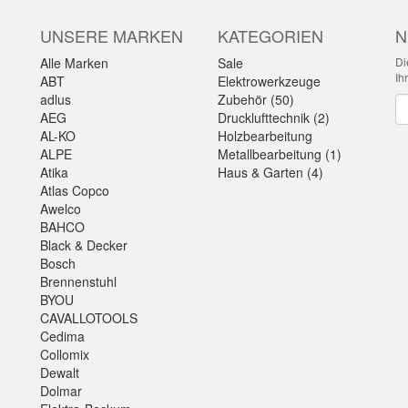
UNSERE MARKEN
KATEGORIEN
N
Alle Marken
Sale
Di
Ih
ABT
Elektrowerkzeuge
adlus
Zubehör (50)
Ne
AEG
Drucklufttechnik (2)
AL-KO
Holzbearbeitung
ALPE
Metallbearbeitung (1)
Atika
Haus & Garten (4)
Atlas Copco
Awelco
BAHCO
Black & Decker
Bosch
Brennenstuhl
BYOU
CAVALLOTOOLS
Cedima
Collomix
Dewalt
Dolmar