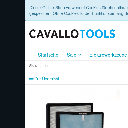
Dieser Online-Shop verwendet Cookies für ein optimal
gespeichert. Ohne Cookies ist der Funktionsumfang d
Startseite
Sale
Elektrowerkzeug
Sie sind hier:
Zur Übersicht