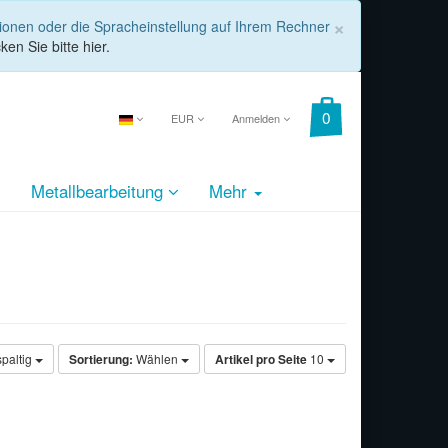
COOKIE_
×
tionen oder die Spracheinstellung auf Ihrem Rechner
ken Sie bitte hier.
EUR
Anmelden
Metallbearbeitung
Mehr
spaltig
Sortierung:
Wählen
Artikel pro Seite
10