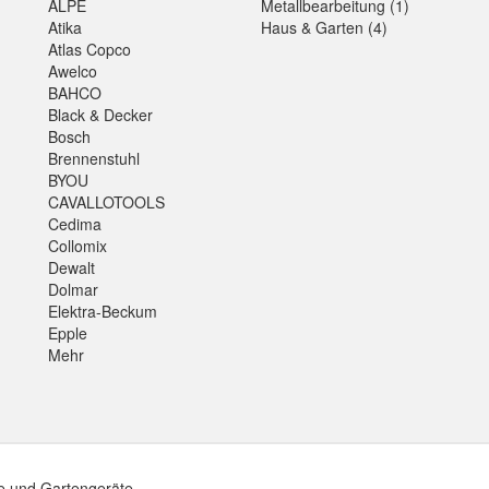
ALPE
Metallbearbeitung (1)
Atika
Haus & Garten (4)
Atlas Copco
Awelco
BAHCO
Black & Decker
Bosch
Brennenstuhl
BYOU
CAVALLOTOOLS
Cedima
Collomix
Dewalt
Dolmar
Elektra-Beckum
Epple
Mehr
e und Gartengeräte