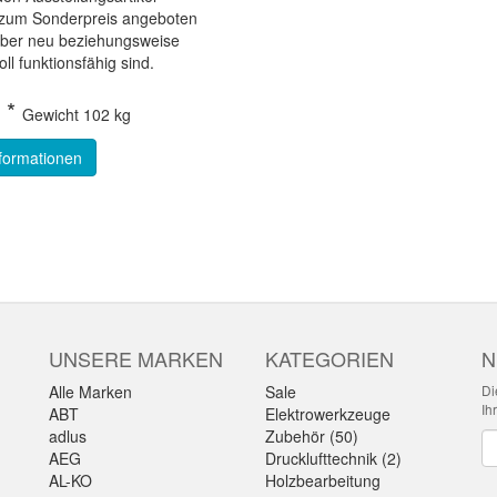
e zum Sonderpreis angeboten
aber neu beziehungsweise
ll funktionsfähig sind.
 *
Gewicht
102 kg
formationen
UNSERE MARKEN
KATEGORIEN
N
Alle Marken
Sale
Di
Ih
ABT
Elektrowerkzeuge
adlus
Zubehör (50)
Ne
AEG
Drucklufttechnik (2)
AL-KO
Holzbearbeitung