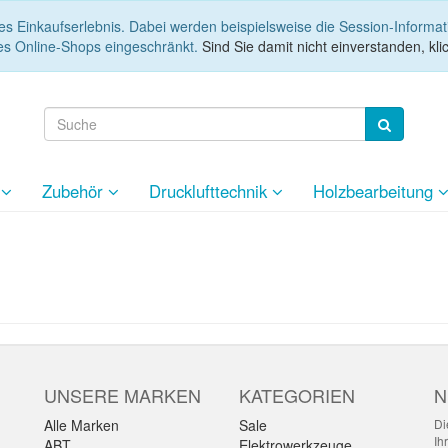
es Einkaufserlebnis. Dabei werden beispielsweise die Session-Informa
es Online-Shops eingeschränkt.
Sind Sie damit nicht einverstanden, klic
e
Zubehör
Drucklufttechnik
Holzbearbeitung
UNSERE MARKEN
KATEGORIEN
N
Alle Marken
Sale
Di
Ih
ABT
Elektrowerkzeuge