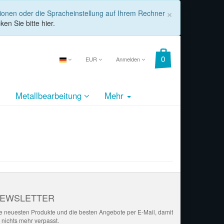
COOKIE_
×
tionen oder die Spracheinstellung auf Ihrem Rechner
ken Sie bitte hier.
EUR
Anmelden
Metallbearbeitung
Mehr
EWSLETTER
e neuesten Produkte und die besten Angebote per E-Mail, damit
r nichts mehr verpasst.