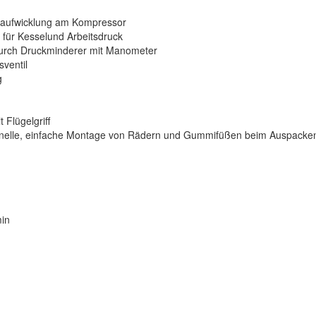
elaufwicklung am Kompressor
 für Kesselund Arbeitsdruck
durch Druckminderer mit Manometer
sventil
g
Flügelgriff
chnelle, einfache Montage von Rädern und Gummifüßen beim Auspacke
min