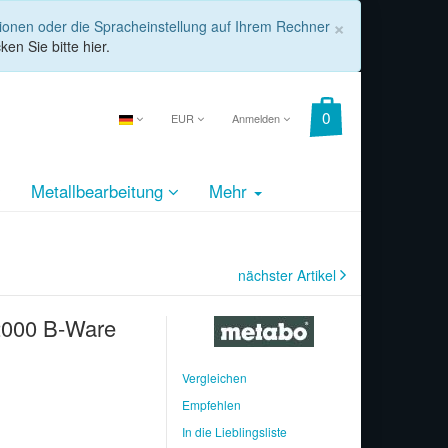
COOKIE_
×
tionen oder die Spracheinstellung auf Ihrem Rechner
ken Sie bitte hier.
EUR
Anmelden
Metallbearbeitung
Mehr
nächster Artikel
2000 B-Ware
Vergleichen
Empfehlen
In die Lieblingsliste