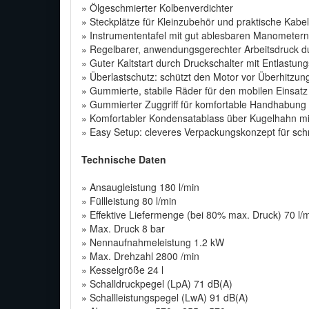
» Ölgeschmierter Kolbenverdichter
» Steckplätze für Kleinzubehör und praktische Kab
» Instrumententafel mit gut ablesbaren Manometern
» Regelbarer, anwendungsgerechter Arbeitsdruck 
» Guter Kaltstart durch Druckschalter mit Entlastung
» Überlastschutz: schützt den Motor vor Überhitzun
» Gummierte, stabile Räder für den mobilen Einsatz
» Gummierter Zuggriff für komfortable Handhabung
» Komfortabler Kondensatablass über Kugelhahn mit 
» Easy Setup: cleveres Verpackungskonzept für s
Technische Daten
» Ansaugleistung 180 l/min
» Füllleistung 80 l/min
» Effektive Liefermenge (bei 80% max. Druck) 70 l/
» Max. Druck 8 bar
» Nennaufnahmeleistung 1.2 kW
» Max. Drehzahl 2800 /min
» Kesselgröße 24 l
» Schalldruckpegel (LpA) 71 dB(A)
» Schallleistungspegel (LwA) 91 dB(A)