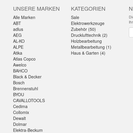
UNSERE MARKEN
KATEGORIEN
N
Alle Marken
Sale
Di
Ih
ABT
Elektrowerkzeuge
adlus
Zubehör (50)
Ne
AEG
Drucklufttechnik (2)
AL-KO
Holzbearbeitung
ALPE
Metallbearbeitung (1)
Atika
Haus & Garten (4)
Atlas Copco
Awelco
BAHCO
Black & Decker
Bosch
Brennenstuhl
BYOU
CAVALLOTOOLS
Cedima
Collomix
Dewalt
Dolmar
Elektra-Beckum