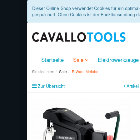
Dieser Online-Shop verwendet Cookies für ein optimal
gespeichert. Ohne Cookies ist der Funktionsumfang d
Startseite
Sale
Elektrowerkzeug
Sie sind hier:
Sale
B-Ware Metabo
Zur Übersicht
Artikel