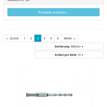
Produkte ansehen...
← Zurück
1
2
3
4
5
6
Weiter →
Sortierung:
Wählen
Artikel pro Seite
10