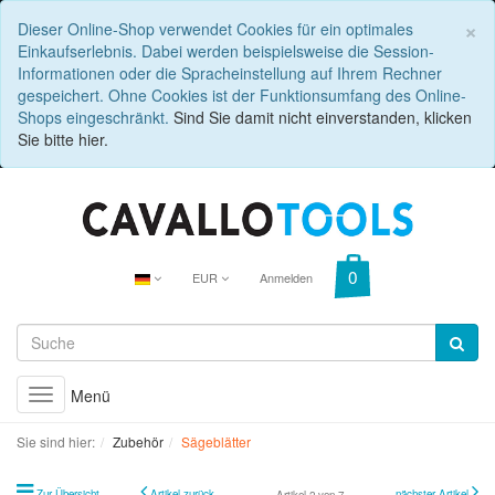
C
×
Dieser Online-Shop verwendet Cookies für ein optimales
Einkaufserlebnis. Dabei werden beispielsweise die Session-
Informationen oder die Spracheinstellung auf Ihrem Rechner
gespeichert. Ohne Cookies ist der Funktionsumfang des Online-
Shops eingeschränkt.
Sind Sie damit nicht einverstanden, klicken
Sie bitte hier.
EUR
Anmelden
Menü
Toggle
navigation
Sie sind hier:
Zubehör
Sägeblätter
Zur Übersicht
Artikel zurück
nächster Artikel