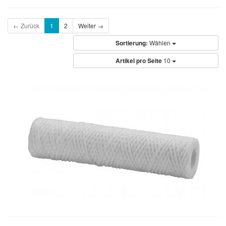
← Zurück
1
2
Weiter →
Sortierung:
Wählen
Artikel pro Seite
10