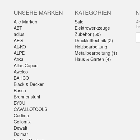
UNSERE MARKEN
KATEGORIEN
N
Alle Marken
Sale
Di
Ih
ABT
Elektrowerkzeuge
adlus
Zubehör (50)
Ne
AEG
Drucklufttechnik (2)
AL-KO
Holzbearbeitung
ALPE
Metallbearbeitung (1)
Atika
Haus & Garten (4)
Atlas Copco
Awelco
BAHCO
Black & Decker
Bosch
Brennenstuhl
BYOU
CAVALLOTOOLS
Cedima
Collomix
Dewalt
Dolmar